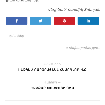
Հեղինակ՝ Հասմիկ Տոնոյան
Կիսվել
Tweet
Pin
Կիսվել
Դիմակներ
0 մեկնաբանություն
ՆԱԽՈՐԴ
ԻՆՉՊԵՍ ԲԱՐՁՐԱՑՆԵԼ ՀԵՄՈԳԼՈԲԻՆԸ
ՀԱՋՈՐԴ
ՊԱՅՔԱՐ ԽՌՄՓՈՑԻ ԴԵՄ