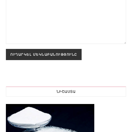
ՆԻՇԱՍՏԱ