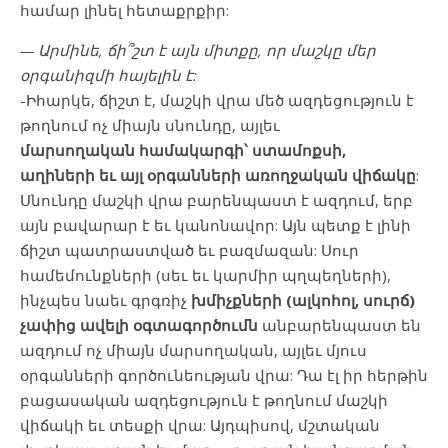
համար լինել հետաքրքիր:
— Արմինե, ճի՞շտ է այն միտքը, որ մաշկը մեր
օրգանիզմի հայելին է:
-Իհարկե, ճիշտ է, մաշկի վրա մեծ ազդեցություն է
թողնում ոչ միայն սնունդը, այլեւ
մարսողական
համակարգի՝
ստամոքսի
,
աղիների
եւ
այլ
օրգանների
առողջական
վիճակը
:
Սնունդը մաշկի վրա բարենպաստ է ազդում, երբ
այն բավարար է եւ կանոնավոր: Այն պետք է լինի
ճիշտ պատրաստված եւ բազմազան: Սուր
համեմունքների (սեւ եւ կարմիր պղպեղների),
ինչպես նաեւ գրգռիչ
խմիչքների
(
ալկոհոլ
,
սուրճ
)
չափից
ավելի
օգտագործումն
անբարենպաստ են
ազդում ոչ միայն մարսողական, այլեւ մյուս
օրգանների գործունեության վրա: Դա էլ իր հերթին
բացասական ազդեցություն է թողնում մաշկի
վիճակի եւ տեսքի վրա: Այդպիսով, մշտական