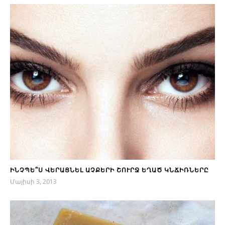
ԻՆՉՊԵ՞Ս ՎԵՐԱՑՆԵԼ ԱՉՔԵՐԻ ՇՈՒՐՋ ԵՂԱԾ ԿՆՃԻՌՆԵՐԸ
Մայիսի 3, 2013