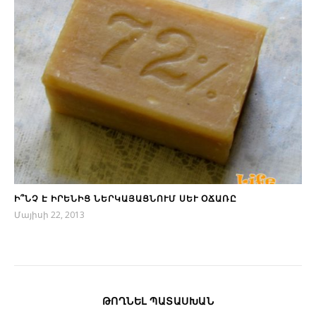
Ի՞ՆՉ Է ԻՐԵՆԻՑ ՆԵՐԿԱՅԱՑՆՈՒՄ ՍԵՒ ՕՃԱՌԸ
Մայիսի 22, 2013
ԹՈՂՆԵԼ ՊԱՏԱՍԽԱՆ