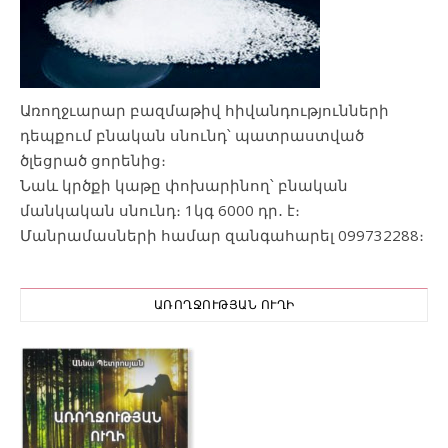
Առողջւարար բազմաթիվ հիվանդությունների
դեպքում բնական սնունդ՝ պատրաստված
ծլեցրած ցորենից։
Նաև կրծքի կաթը փոխարինող՝ բնական
մանկական սնունդ։ 1կգ 6000 դր․ է։
Մանրամասների համար զանգահարել 099732288։
ԱՌՈՂՋՈՒԹՅԱՆ ՈՒՂԻ