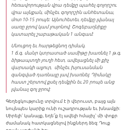
հեռավորության վրա դեմքը պահել գոլորշու
վրա այնքան, մինչեւ գոլորշին անհետանա,
մոտ 10-15 րոպե: Այնուհետեւ դեմքը լվանալ
սառը ջրով կամ լոսյոնով: Շոգեբաղնիքը
կատարել շաբաթական 1 անգամ:
Սնուցող եւ հարթեցնող դիմակ.
1 ճ.գ. մանր կտրատած սամիթը խառնել 1 թ.գ.
ձիթապտղի յուղի հետ, ավելացնել մի քիչ
վարսակի ալյուր, մինչեւ խյուսանման
զանգված դառնալը լավ խառնել: Դիմակը
հաստ շերտով քսել դեմքին եւ 20 րոպե անց
լվանալ գոլ ջրով:
Գեղեցկությունը տրվում է ի վերուստ, բայց այն
նույնպես կարիք ունի ուշադրության եւ խնամքի:
Սիրելի՛ կանայք, եղե՜ք էլ ավելի հմայիչ՝ մի փոքր
ժամանակ հատկացնելով ինքներդ ձեզ: Դուք
դրան արժանի եք: