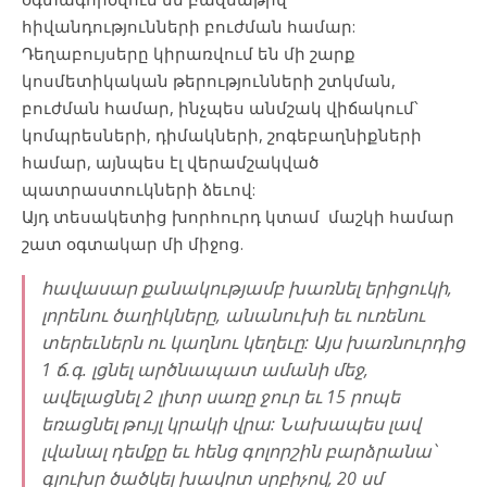
հիվանդությունների բուժման համար:
Դեղաբույսերը կիրառվում են մի շարք
կոսմետիկական թերությունների շտկման,
բուժման համար, ինչպես անմշակ վիճակում՝
կոմպրեսների, դիմակների, շոգեբաղնիքների
համար, այնպես էլ վերամշակված
պատրաստուկների ձեւով:
Այդ տեսակետից խորհուրդ կտամ մաշկի համար
շատ օգտակար մի միջոց.
հավասար քանակությամբ խառնել երիցուկի,
լորենու ծաղիկները, անանուխի եւ ուռենու
տերեւներն ու կաղնու կեղեւը: Այս խառնուրդից
1 ճ.գ. լցնել արծնապատ ամանի մեջ,
ավելացնել 2 լիտր սառը ջուր եւ 15 րոպե
եռացնել թույլ կրակի վրա: Նախապես լավ
լվանալ դեմքը եւ հենց գոլորշին բարձրանա՝
գլուխը ծածկել խավոտ սրբիչով, 20 սմ