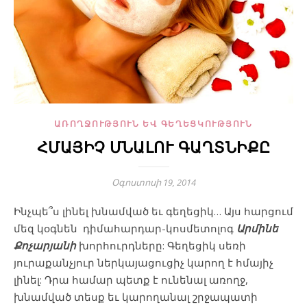
ԱՌՈՂՋՈՒԹՅՈՒՆ ԵՎ ԳԵՂԵՑԿՈՒԹՅՈՒՆ
ՀՄԱՅԻՉ ՄՆԱԼՈՒ ԳԱՂՏՆԻՔԸ
Օգոստոսի 19, 2014
Ինչպե՞ս լինել խնամված եւ գեղեցիկ… Այս հարցում
մեզ կօգնեն դիմահարդար-կոսմետոլոգ
Արմինե
Քոչարյանի
խորհուրդները: Գեղեցիկ սեռի
յուրաքանչյուր ներկայացուցիչ կարող է հմայիչ
լինել: Դրա համար պետք է ունենալ առողջ,
խնամված տեսք եւ կարողանալ շրջապատի