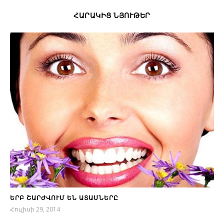
ՀԱՐԱԿԻՑ ՆՅՈՒԹԵՐ
ԵՐԲ ՇԱՐԺՎՈՒՄ ԵՆ ԱՏԱՄՆԵՐԸ
Հուլիսի 29, 2014