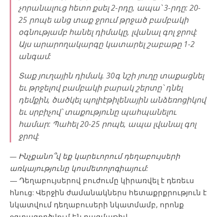
չորանալուց հետո քսել 2-րդը, ապա՝ 3-րդը: 20-
25 րոպե անց տաք ջրում թրջած բամբակի
օգնությամբ հանել դիմակը, լվանալ գոլ ջրով:
Այս արարողակարգը կատարել շաբաթը 1-2
անգամ:
Տաք յուղային դիմակ. 30գ նշի յուղը տաքացնել
եւ թրջելով բամբակի բարակ շերտը՝ դնել
դեմքին, ծածկել պոլիէթիլենային անձեռոցիկով
եւ սրբիչով՝ տաքությունը պահպանելու
համար: Պահել 20-25 րոպե, ապա լվանալ գոլ
ջրով:
— Ինչքանո՞վ եք կարեւորում դեղաբույսերի
առկայությունը կոսմետոլոգիայում:
— Դեղաբույսերով բուժումը կիրառվել է դեռեւս
հնուց: Վերջին ժամանակներս հետաքրքրություն է
նկատվում դեղաբուսերի նկատմամբ, որոնք
օգտագործվում են բազմաթիվ