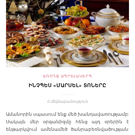
ԱՌՈՂՋ ԱՊՐԵԼԱԿԵՐՊ
ԻՆՉՊԵՍ «ՄԱՐՍԵԼ» ՏՈՆԵՐԸ
0 մեկնաբանություն
Ամանորին սպասում ենք մեծ խանդավառությամբ:
Սակայն մեր օրգանիզմը հենց այդ օրերին է
ենթարկվում ամենամեծ ծանրաբեռնվածության: