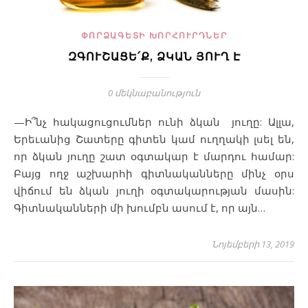
ՓՈՐՁԱԳԵՏԻ ԽՈՐՀՈՒՐԴՆԵՐ
ԶԳՈՒՇԱՑԵ՛Ք, ՁԿԱՆ ՅՈՒՂ Է
0 մեկնաբանություն
—Ի՞նչ հակացուցումներ ունի ձկան յուղը: Ալլա,
Երեւանից Շատերը գիտեն կամ ուղղակի լսել են,
որ ձկան յուղը շատ օգտակար է մարդու համար:
Բայց ողջ աշխարհի գիտնականները մինչ օրս
վիճում են ձկան յուղի օգտակարության մասին:
Գիտնականների մի խումբն ասում է, որ այն…
Նոյեմբերի 13, 2019