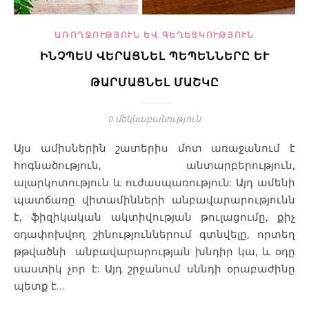
ԱՌՈՂՋՈՒԹՅՈՒՆ ԵՎ ԳԵՂԵՑԿՈՒԹՅՈՒՆ
ԻՆՉՊԵՍ ՎԵՐԱՑՆԵԼ ՊԵՊԵՆՆԵՐԸ ԵՒ Թ
ԱՐՄԱՑՆԵԼ ՄԱՇԿԸ
0 մեկնաբանություն
Այս ամիսներին շատերիս մոտ առաջանում է
հոգնածություն, անտարբերություն,
ալարկոտություն և ուժասպառություն: Այդ ամենի
պատճառը վիտամինների անբավարարությունն
է, ֆիզիկական ակտիվության թուլացումը, քիչ
օդափոխվող շինություններում գտնվելը, որտեղ
թթվածնի անբավարարության խնդիր կա, և օդը
սաստիկ չոր է: Այդ շրջանում սննդի օրաբաժինը
պետք է…