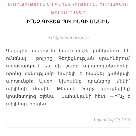
,
ԱՌՈՂՋՈՒԹՅՈՒՆ ԵՎ ԳԵՂԵՑԿՈՒԹՅՈՒՆ
ՓՈՐՁԱԳԵՏԻ
ԽՈՐՀՈՒՐԴՆԵՐ
Ի՞ՆՉ ԳԻՏԵՔ ՊԻԼԻՆԳԻ ՄԱՍԻՆ
0 մեկնաբանություն
Գեղեցիկ, առողջ եւ հարթ մաշկ ցանկանում են
ունենալ բոլորը: Գեղեցկության սրահներում
առաջարկում են մի շարք արարողակարգեր,
որոնց օգնությամբ կարելի է հասնել ցանկալի
արդյունքի: Այսօր կխոսենք դրանցից մեկի՝
պիլինգի մասին: Թեմայի շուրջ զրուցեցինք
կոսմետոլոգ Ելենա Սահակյանի հետ: —Ի՞նչ է
պիլինգը` որպես…
Նոյեմբերի 20, 2019