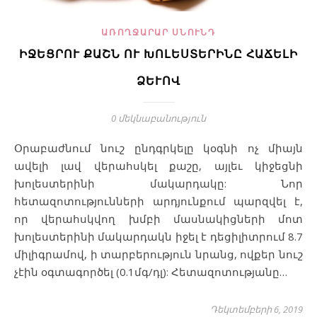
ԱՌՈՂՋԱՐԱՐ ՍՆՈՒՆԴ
ԻՋԵՑՐՈՒ ՔԱՇՆ ՈՒ ԽՈԼԵՍՏԵՐԻՆԸ ՀԱՃԵԼԻ
ՁԵՒՈՎ
0 մեկնաբանություն
Օրաբաժնում նուշ ընդգրկելը կօգնի ոչ միայն
ավելի լավ վերահսկել քաշը, այլեւ կիջեցնի
խոլեստերինի մակարդակը: Նոր
հետազոտությունների արդյունքում պարզվել է,
որ վերահսկվող խմբի մասնակիցների մոտ
խոլեստերինի մակարդակն իջել է դեցիլիտրում 8.7
միլիգրամով, ի տարբերություն նրանց, ովքեր նուշ
չէին օգտագործել (0.1մգ/դլ): Հետազոտությանը…
Դեկտեմբերի 6, 2019