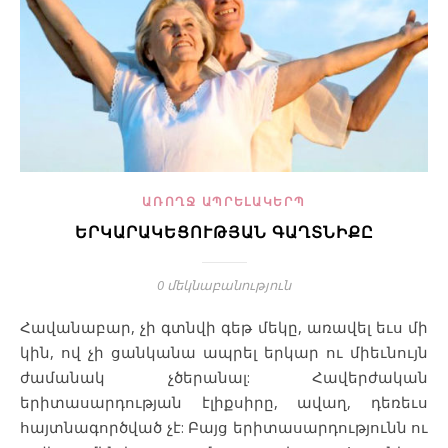
ԱՌՈՂՋ ԱՊՐԵԼԱԿԵՐՊ
ԵՐԿԱՐԱԿԵՑՈՒԹՅԱՆ ԳԱՂՏՆԻՔԸ
0 մեկնաբանություն
Հավանաբար, չի գտնվի գեթ մեկը, առավել եւս մի
կին, ով չի ցանկանա ապրել երկար ու միեւնույն
ժամանակ չծերանալ: Հավերժական
երիտասարդության էլիքսիրը, ավաղ, դեռեւս
հայտնագործված չէ: Բայց երիտասարդությունն ու