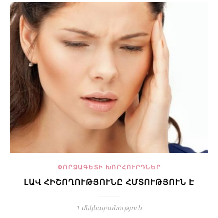
ՓՈՐՁԱԳԵՏԻ ԽՈՐՀՈՒՐԴՆԵՐ
ԼԱՎ ՀԻՇՈՂՈՒԹՅՈՒՆԸ ՀՄՏՈՒԹՅՈՒՆ Է
1 մեկնաբանություն