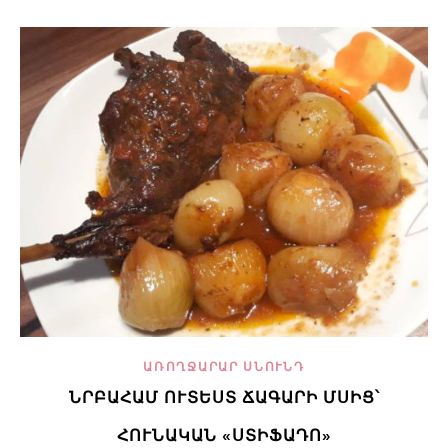
ԱՌՈՂՋԱՐԱՐ ՍՆՈՒՆԴ
ՆՐԲԱՀԱՄ ՈՒՏԵՍՏ ՃԱԳԱՐԻ ՄՍԻՑ՝
ՀՈՒՆԱԿԱՆ «ՍՏԻՖԱԴՈ»