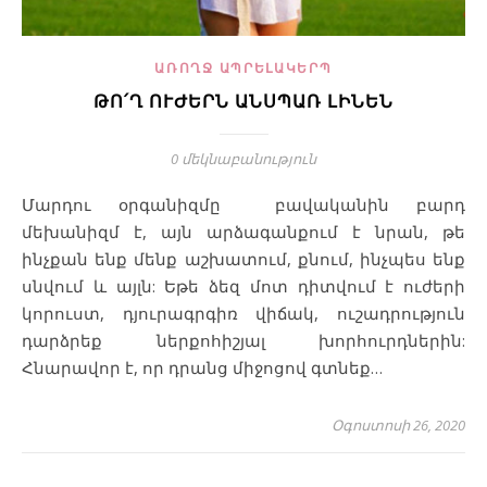
ԱՌՈՂՋ ԱՊՐԵԼԱԿԵՐՊ
ԹՈ՛Ղ ՈՒԺԵՐՆ ԱՆՍՊԱՌ ԼԻՆԵՆ
0 մեկնաբանություն
Մարդու օրգանիզմը բավականին բարդ
մեխանիզմ է, այն արձագանքում է նրան, թե
ինչքան ենք մենք աշխատում, քնում, ինչպես ենք
սնվում և այլն: Եթե ձեզ մոտ դիտվում է ուժերի
կորուստ, դյուրագրգիռ վիճակ, ուշադրություն
դարձրեք ներքոհիշյալ խորհուրդներին:
Հնարավոր է, որ դրանց միջոցով գտնեք…
Օգոստոսի 26, 2020