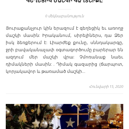
ԳԵՂԵՑԻԿ ՄԱՇԿԻ ԳԱՂՏՆԻՔԸ
0 մեկնաբանություն
Յուրաքանչյուր կին երազում է գեղեցիկ եւ առողջ
մաշկի մասին: Իրականում, սիրելիներս, դա Ձեր
իսկ ձեռքերում է: Լիարժեք քունը, սննդակարգը,
ջրի բավականաչափ օգտագործումը բարերար են
ազդում մեր մաշկի վրա: Չմոռանաք նաեւ
դիմակների մասին: . Դիմակ գազարից (ճարպոտ,
կորյակավոր և թառամած մաշկի…
Հունվարի 15, 2020