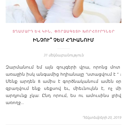
,
ՏՂԱՄԱՐԴ ԵՎ ԿԻՆ
ՓՈՐՁԱԳԵՏԻ ԽՈՐՀՈՒՐԴՆԵՐ
ԻՆՉՈՒ՞ ՉԵՄ ՀՂԻԱՆՈՒՄ
31 մեկնաբանություն
Զարմանում եմ այն զույգերի վրա, որոնց մոտ
առաջին իսկ անգամից հղիանալը “ստացվում է ” ։
Մենք արդեն 8 ամիս է գործնականում ամեն օր
զբաղվում ենք սեքսով եւ, միեւնույնն է, ոչ մի
արդյունք չկա: Ընդ որում, ես ու ամուսինս լրիվ
առողջ…
Դեկտեմբերի 20, 2019