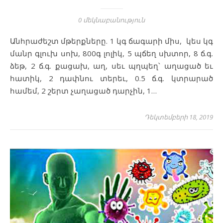
0 մեկնաբանություն
Անհրաժեշտ մթերքները. 1 կգ ճագարի միս, կես կգ
մանր գլուխ սոխ, 800գ լոլիկ, 5 պճեղ սխտոր, 8 ճ.գ.
ձեթ, 2 ճ.գ. քացախ, աղ, սեւ պղպեղ՝ աղացած եւ
հատիկ, 2 դափնու տերեւ, 0.5 ճ.գ. կտրարած
համեմ, 2 շերտ չաղացած դարչին, 1…
Դեկտեմբերի 18, 2019