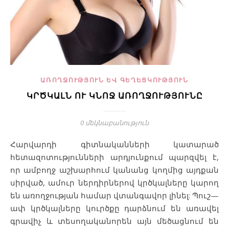
ԱՌՈՂՋՈՒԹՅՈՒՆ ԵՎ ԳԵՂԵՑԿՈՒԹՅՈՒՆ
ԿՐԾԿԱԼՆ ՈՒ ԿՆՈՋ ԱՌՈՂՋՈՒԹՅՈՒՆԸ
0 մեկնաբանություն
Հարվարդի գիտնականների կատարած
հետազոտությունների արդյունքում պարզվել է,
որ ամբողջ աշխարհում կանանց կողմից այդքան
սիրված, ամուր ներդիրներով կրծկալները կարող
են առողջության համար վտանգավոր լինել: Պուշ—
ափ կրծկալները կուրծքը դարձնում են առավել
գրավիչ և տեսողականորեն այն մեծացնում են