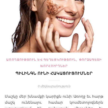
,
ԱՌՈՂՋՈՒԹՅՈՒՆ ԵՎ ԳԵՂԵՑԿՈՒԹՅՈՒՆ
ՓՈՐՁԱԳԵՏԻ
ԽՈՐՀՈՒՐԴՆԵՐ
ՊԻԼԻՆԳՆ ՈՒՆԻ ՀԱԿԱՑՈՒՑՈՒՄՆԵՐ
0 մեկնաբանություն
Մաշկը մեր խնամքի կարիքն ունի: Առողջ եւ հարթ
մաշկ ունենալու համար կոսմետոլոգներն