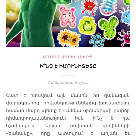
ԱՌՈՂՋ ԱՊՐԵԼԱԿԵՐՊ
Ի՞ՆՉ Է ԻՄՈՒՆԻՏԵՏԸ
2 մեկնաբանություն
Շատ է խոսվում այն մասին, որ զանազան
վարակներից, հիվանդություններից խուսափելու
համար մարդ պետք է ունենա օրգանիզմի բարձր
դիմադրողականություն: Իսկ ի՞նչ է դա
նշանակում: Արյան սպիտակ գնդիկների
«բանակը», որը պտտվում է արյան եւ