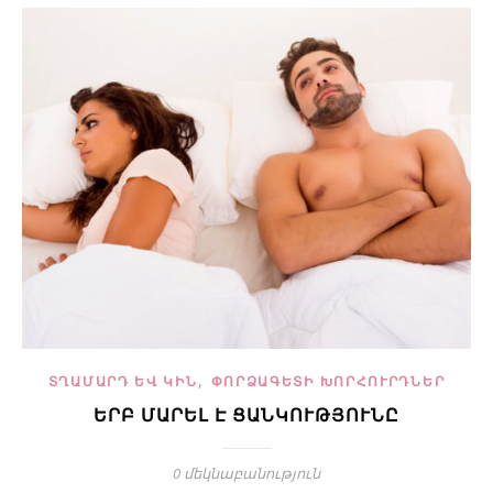
,
ՏՂԱՄԱՐԴ ԵՎ ԿԻՆ
ՓՈՐՁԱԳԵՏԻ ԽՈՐՀՈՒՐԴՆԵՐ
ԵՐԲ ՄԱՐԵԼ Է ՑԱՆԿՈՒԹՅՈՒՆԸ
0 մեկնաբանություն