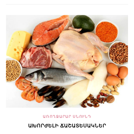
ԱՌՈՂՋԱՐԱՐ ՍՆՈՒՆԴ
ԱԽՈՐԺԵԼԻ ՃԱՇԱՏԵՍԱԿՆԵՐ