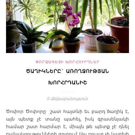
ՓՈՐՁԱԳԵՏԻ ԽՈՐՀՈՒՐԴՆԵՐ
ԾԱՂԻԿՆԵՐԸ` ԱՌՈՂՋՈՒԹՅԱՆ
ԽՈՐՀՐԴԱՆԻՇ
0 մեկնաբանություն
Ծոփոր Ծոփորը շատ հայտնի եւ բարդ ծաղիկ է,
այն պետք չէ տանը պահել, իսկ գրասենյակի
համար շատ հարմար է, միայն թե պետք չէ դնել
բանակցությունների գոտում: Այս բույսը չի կարելի