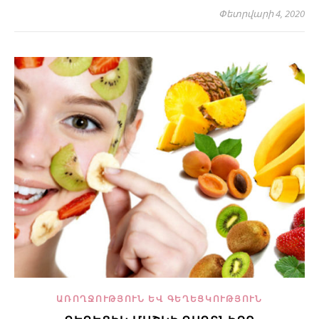
Փետրվարի 4, 2020
ԱՌՈՂՋՈՒԹՅՈՒՆ ԵՎ ԳԵՂԵՑԿՈՒԹՅՈՒՆ