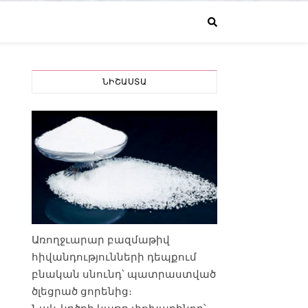
ՆԻՇԱՍՏԱ
Առողջւարար բազմաթիվ
հիվանդությունների դեպքում
բնական սնունդ՝ պատրաստված
ծլեցրած ցորենից։
Նաև կրծքի կաթը փոխարինող՝