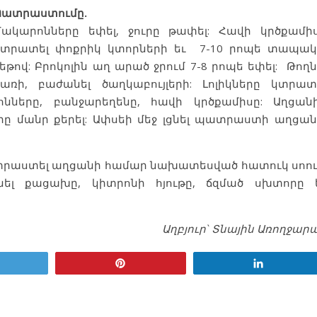
Պատրաստումը
.
Մակարոնները եփել, ջուրը թափել: Հավի կրծքամի
կտրատել փոքրիկ կտորների եւ 7-10 րոպե տապակ
եթով: Բրոկոլին աղ արած ջրում 7-8 րոպե եփել: Թողն
սառի, բաժանել ծաղկաբույլերի: Լոլիկները կտրատ
նները, բանջարեղենը, հավի կրծքամիսը: Աղցան
րը մանր քերել: Ափսեի մեջ լցնել պատրաստի աղցան
ատրաստել աղցանի համար նախատեսված հատուկ սոու
 քացախը, կիտրոնի հյութը, ճզմած սխտորը 
Աղբյուր` Տնային Առողջար
Tweet
Pin
Կիսվել