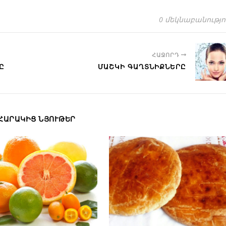
0 մեկնաբանությո
ՀԱՋՈՐԴ
Ը
ՄԱՇԿԻ ԳԱՂՏՆԻՔՆԵՐԸ
ՀԱՐԱԿԻՑ ՆՅՈՒԹԵՐ