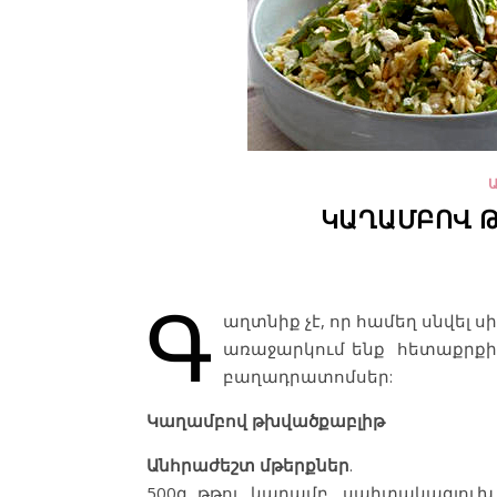
ԿԱՂԱՄԲՈՎ Թ
Գ
աղտնիք չէ, որ համեղ սնվել ս
առաջարկում ենք հետաքրքի
բաղադրատոմսեր:
Կաղամբով
թխվածքաբլիթ
Անհրաժեշտ
մթերքներ
.
500գ թթու կաղամբ, սպիտակագլուխ