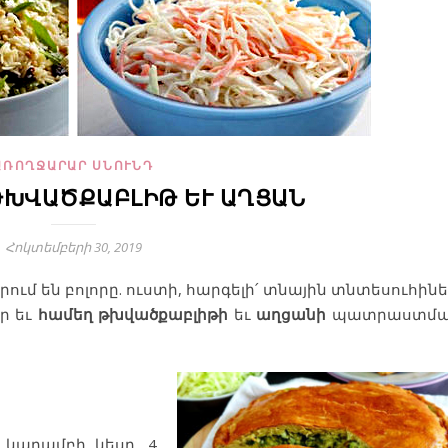
ԱՌՈՂՋԱՐԱՐ ՍՆՈՒՆԴ
ԽՎԱԾՔԱԲԼԻԹ ԵՒ ԱՂՑԱՆ
Հոկտեմբերի 30, 2019
իրում են բոլորը. ուստի, հարգելի՛ տնային տնտեսուհինե
ր եւ
համեղ
թխվածքաբլիթի
եւ
աղցանի
պատրաստմ
 կաղամբի կեսը, 4