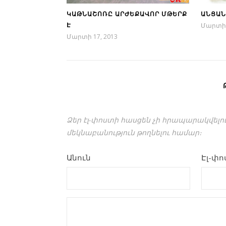
ԿԱԹՆԱՇՈՌԸ ԱՐԺԵՔԱՎՈՐ ՄԹԵՐՔ
ԱՆՑԱՆ
Է
Մարտի 
Մարտի 17, 2013
Ձեր էլ-փոստի հասցեն չի հրապարակվելու
մեկնաբանություն թողնելու համար։
Անուն
Էլ-փ