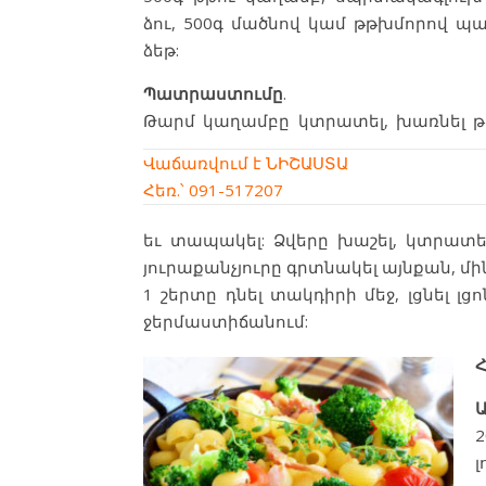
ձու, 500գ մածնով կամ թթխմորով 
ձեթ:
Պատրաստումը
.
Թարմ կաղամբը կտրատել, խառնել թ
Վաճառվում է ՆԻՇԱՍՏԱ
Հեռ.՝ 091-517207
եւ տապակել: Ձվերը խաշել, կտրատել
յուրաքանչյուրը գրտնակել այնքան, մ
1 շերտը դնել տակդիրի մեջ, լցնել լց
ջերմաստիճանում:
2
լ