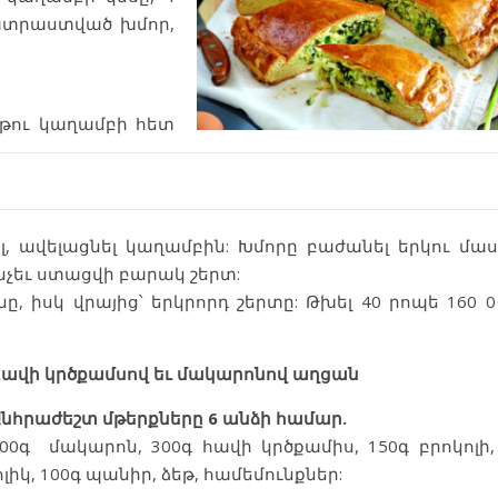
պատրաստված խմոր,
թու կաղամբի հետ
, ավելացնել կաղամբին: Խմորը բաժանել երկու մաս
ինչեւ ստացվի բարակ շերտ:
ոնը, իսկ վրայից՝ երկրորդ շերտը: Թխել 40 րոպե 160 0
Հավի
կրծքամսով
եւ
մակարոնով
աղցան
Անհրաժեշտ
մթերքները
6
անձի
համար
.
00գ մակարոն, 300գ հավի կրծքամիս, 150գ բրոկոլի,
ոլիկ, 100գ պանիր, ձեթ, համեմունքներ: