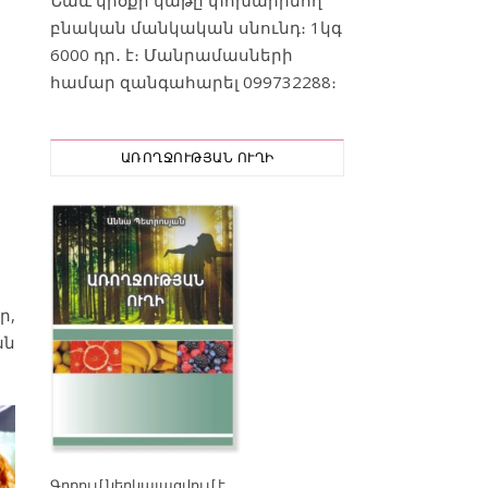
բնական մանկական սնունդ։ 1կգ
6000 դր․ է։ Մանրամասների
համար զանգահարել 099732288։
ԱՌՈՂՋՈՒԹՅԱՆ ՈՒՂԻ
ր,
ան
Գրքում ն
երկայացվում է