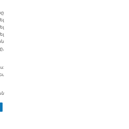
սը
ել
ել
ել
ին
ը,
ս:
եւ
ան