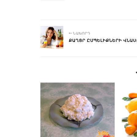
ՆԱԽՈՐԴ
ՔԱՂՑՐ ԸՄՊԵԼԻՔՆԵՐԻ ՎՆԱՍ