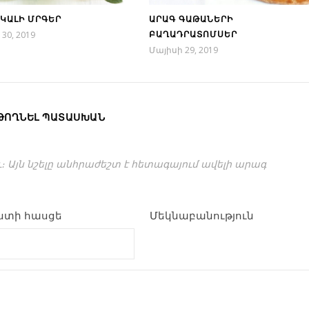
ԿԱԼԻ ՄՐԳԵՐ
ԱՐԱԳ ԳԱԹԱՆԵՐԻ
30, 2019
ԲԱՂԱԴՐԱՏՈՄՍԵՐ
Մայիսի 29, 2019
ԹՈՂՆԵԼ ՊԱՏԱՍԽԱՆ
։ Այն նշելը անհրաժեշտ է հետագայում ավելի արագ
ոստի հասցե
Մեկնաբանություն