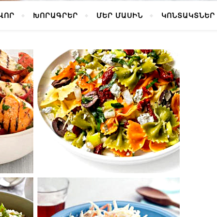
ՎՈՐ
ԽՈՐԱԳՐԵՐ
ՄԵՐ ՄԱՍԻՆ
ԿՈՆՏԱԿՏՆԵՐ