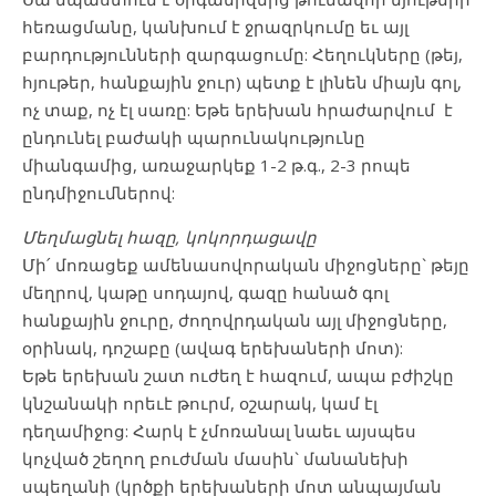
հեռացմանը, կանխում է ջրազրկումը եւ այլ
բարդությունների զարգացումը: Հեղուկները (թեյ,
հյութեր, հանքային ջուր) պետք է լինեն միայն գոլ,
ոչ տաք, ոչ էլ սառը: Եթե երեխան հրաժարվում է
ընդունել բաժակի պարունակությունը
միանգամից, առաջարկեք 1-2 թ.գ., 2-3 րոպե
ընդմիջումներով:
Մեղմացնել հազը, կոկորդացավը
Մի՛ մոռացեք ամենասովորական միջոցները` թեյը
մեղրով, կաթը սոդայով, գազը հանած գոլ
հանքային ջուրը, ժողովրդական այլ միջոցները,
օրինակ, դոշաբը (ավագ երեխաների մոտ):
Եթե երեխան շատ ուժեղ է հազում, ապա բժիշկը
կնշանակի որեւէ թուրմ, օշարակ, կամ էլ
դեղամիջոց: Հարկ է չմոռանալ նաեւ այսպես
կոչված շեղող բուժման մասին` մանանեխի
սպեղանի (կրծքի երեխաների մոտ անպայման