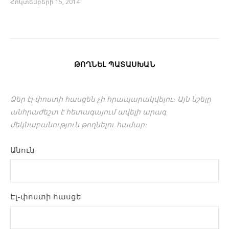
Հոկտեմբերի 15, 2014
ԹՈՂՆԵԼ ՊԱՏԱՍԽԱՆ
Ձեր էլ-փոստի հասցեն չի հրապարակվելու։ Այն նշելը
անհրաժեշտ է հետագայում ավելի արագ
մեկնաբանություն թողնելու համար։
Անուն
Էլ-փոստի հասցե