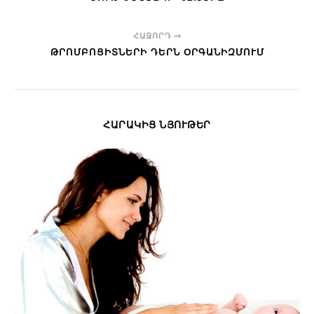
ՀԱՋՈՐԴ
ԹՐՈՄԲՈՑԻՏՆԵՐԻ ԴԵՐՆ ՕՐԳԱՆԻԶՄՈՒՄ
ՀԱՐԱԿԻՑ ՆՅՈՒԹԵՐ