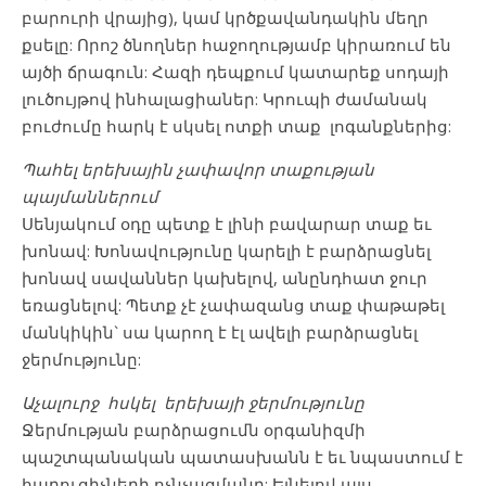
բարուրի վրայից), կամ կրծքավանդակին մեղր
քսելը: Որոշ ծնողներ հաջողությամբ կիրառում են
այծի ճրագուն: Հազի դեպքում կատարեք սոդայի
լուծույթով ինհալացիաներ: Կրուպի ժամանակ
բուժումը հարկ է սկսել ոտքի տաք լոգանքներից:
Պահել երեխային չափավոր տաքության
պայմաններում
Սենյակում օդը պետք է լինի բավարար տաք եւ
խոնավ: Խոնավությունը կարելի է բարձրացնել
խոնավ սավաններ կախելով, անընդհատ ջուր
եռացնելով: Պետք չէ չափազանց տաք փաթաթել
մանկիկին` սա կարող է էլ ավելի բարձրացնել
ջերմությունը:
Աչալուրջ հսկել երեխայի ջերմությունը
Ջերմության բարձրացումն օրգանիզմի
պաշտպանական պատասխանն է եւ նպաստում է
հարուցիչների ոչնչացմանը: Ելնելով այս