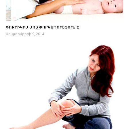
ՓՈՔՐԻԿԻՍ ՄՈՏ ՓՈՐԿԱՊՈՒԹՅՈՒՆ Է
Սեպտեմբերի 9, 2014