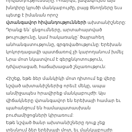
հիվանդությունները: Իհարկե, լավագույնս այս
խնդիրը կլուծի մանկաբույժը, բայց ծնողները եւս
պետք է իմանան որոշ
վտանգավոր
հիվանդությունների
ախտանիշները:
Դրանք են` ցնցումները, արտահայտված
թուլությունը, կամ հակառակը` ծայրահեղ
անհանգստությունը, գրգռվածությունը: Երեխան
կոկորդացավի պատճառով չի կարողանում խմել:
Նրա մոտ նկատվում է գերքնկոտություն,
դժվարացած, հաճախացած շնչառություն:
Հիշեք, եթե ձեր մանկիկի մոտ դիտում եք վերը
նշված ախտանիշներից որեւէ մեկը, ապա
անմիջապես հրավիրեք մանկաբույժի: Այս
վիճակները վտանգավոր են երեխայի համար եւ
պահանջում են համապատասխան
բուժամիջոցների կիրառում:
Եթե նշված ծանր ախտանիշները դուք չեք
տեսնում ձեր երեխայի մոտ, եւ մանկաբույժը