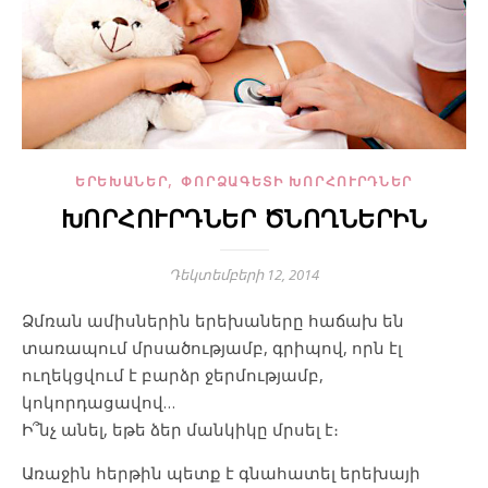
,
ԵՐԵԽԱՆԵՐ
ՓՈՐՁԱԳԵՏԻ ԽՈՐՀՈՒՐԴՆԵՐ
ԽՈՐՀՈՒՐԴՆԵՐ ԾՆՈՂՆԵՐԻՆ
Դեկտեմբերի 12, 2014
Ձմռան ամիսներին երեխաները հաճախ են
տառապում մրսածությամբ, գրիպով, որն էլ
ուղեկցվում է բարձր ջերմությամբ,
կոկորդացավով…
Ի՞նչ անել, եթե ձեր մանկիկը մրսել է։
Առաջին հերթին պետք է գնահատել երեխայի