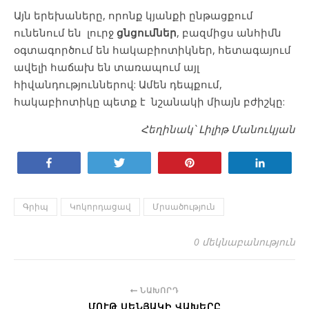
Այն երեխաները, որոնք կյանքի ընթացքում
ունենում են լուրջ
ցնցումներ
, բազմիցս անհիմն
օգտագործում են հակաբիոտիկներ, հետագայում
ավելի հաճախ են տառապում այլ
հիվանդություններով: Ամեն դեպքում,
հակաբիոտիկը պետք է նշանակի միայն բժիշկը:
Հեղինակ՝ Լիլիթ Մանուկյան
Կիսվել
Tweet
Pin
Կիսվել
Գրիպ
Կոկորդացավ
Մրսածություն
0 մեկնաբանություն
ՆԱԽՈՐԴ
ՄՈՒԹ ՍԵՆՅԱԿԻ ՎԱԽԵՐԸ