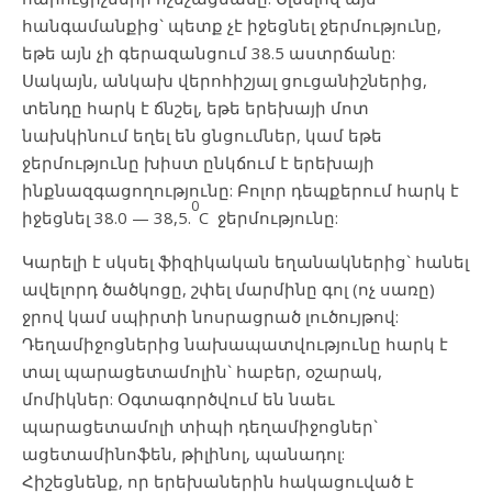
հանգամանքից` պետք չէ իջեցնել ջերմությունը,
եթե այն չի գերազանցում 38.5 աստրճանը:
Սակայն, անկախ վերոհիշյալ ցուցանիշներից,
տենդը հարկ է ճնշել, եթե երեխայի մոտ
նախկինում եղել են ցնցումներ, կամ եթե
ջերմությունը խիստ ընկճում է երեխայի
ինքնազգացողությունը: Բոլոր դեպքերում հարկ է
0
իջեցնել 38.0 — 38,5.
C ջերմությունը:
Կարելի է սկսել ֆիզիկական եղանակներից` հանել
ավելորդ ծածկոցը, շփել մարմինը գոլ (ոչ սառը)
ջրով կամ սպիրտի նոսրացրած լուծույթով:
Դեղամիջոցներից նախապատվությունը հարկ է
տալ պարացետամոլին` հաբեր, օշարակ,
մոմիկներ: Օգտագործվում են նաեւ
պարացետամոլի տիպի դեղամիջոցներ`
ացետամինոֆեն, թիլինոլ, պանադոլ:
Հիշեցնենք, որ երեխաներին հակացուված է