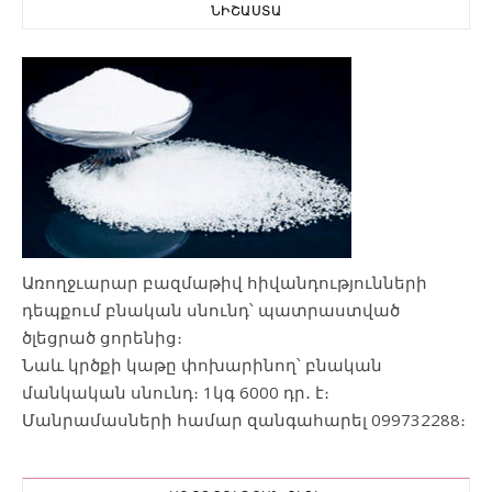
ՆԻՇԱՍՏԱ
Առողջւարար բազմաթիվ հիվանդությունների
դեպքում բնական սնունդ՝ պատրաստված
ծլեցրած ցորենից։
Նաև կրծքի կաթը փոխարինող՝ բնական
մանկական սնունդ։ 1կգ 6000 դր․ է։
Մանրամասների համար զանգահարել 099732288։