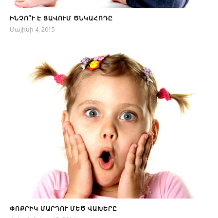
ԻՆՉՈ՞Ւ Է ՑԱՎՈՒՄ ԾՆԿԱՀՈԴԸ
Մայիսի 4, 2015
ՓՈՔՐԻԿ ՄԱՐԴՈՒ ՄԵԾ ՎԱԽԵՐԸ