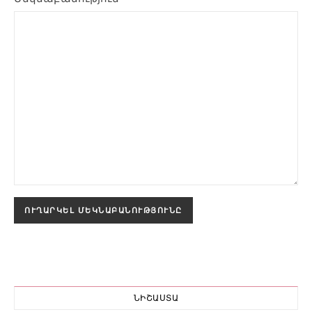
ՆԻՇԱՍՏԱ