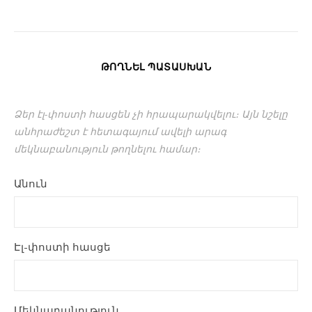
ԹՈՂՆԵԼ ՊԱՏԱՍԽԱՆ
Ձեր էլ-փոստի հասցեն չի հրապարակվելու։ Այն նշելը
անհրաժեշտ է հետագայում ավելի արագ
մեկնաբանություն թողնելու համար։
Անուն
Էլ-փոստի հասցե
Մեկնաբանություն