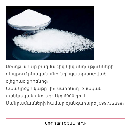
Առողջւարար բազմաթիվ հիվանդությունների
դեպքում բնական սնունդ՝ պատրաստված
ծլեցրած ցորենից։
Նաև կրծքի կաթը փոխարինող՝ բնական
մանկական սնունդ։ 1կգ 6000 դր․ է։
Մանրամասների համար զանգահարել 099732288։
ԱՌՈՂՋՈՒԹՅԱՆ ՈՒՂԻ