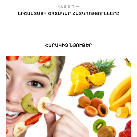
ՀԱՋՈՐԴ
ՆԻՇԱՍՏԱՅԻ ՕԳՏԱԿԱՐ ՀԱՏԿՈՒԹՅՈՒՆՆԵՐԸ
ՀԱՐԱԿԻՑ ՆՅՈՒԹԵՐ