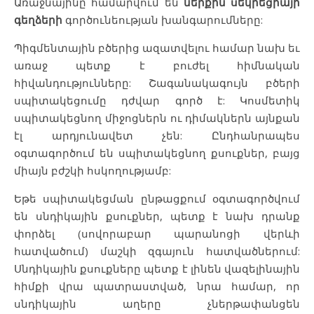
Առաջնայինը համարվում են
ներքին
սեկրեցիայի
գեղձերի
գործունեության խանգարումները:
Պիգմենտային բծերից ազատվելու համար նախ եւ
առաջ պետք է բուժել հիմնական
հիվանդությունները: Շագանակագույն բծերի
սպիտակեցումը դժվար գործ է: Կոսմետիկ
սպիտակեցնող միջոցներն ու դիմակներն այնքան
էլ արդյունավետ չեն: Ընդհանրապես
օգտագործում են սպիտակեցնող քսուքներ, բայց
միայն բժշկի հսկողությամբ:
Եթե սպիտակեցման ընթացքում օգտագործվում
են սնդիկային քսուքներ, պետք է նախ դրանք
փորձել (սովորաբար պարանոցի վերևի
հատվածում) մաշկի զգայուն հատվածներում:
Սնդիկային քսուքները պետք է լինեն վազելինային
հիմքի վրա պատրաստված, նրա համար, որ
սնդիկային աղերը չներթափանցեն