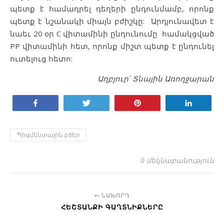
պետք է համադրել դեղերի ընդունմամբ, որոնք
պետք է նշանակի միայն բժիշկը: Արդյունավետ է
նաեւ 20 օր C վիտամինի ընդունումը համակցված
PP վիտամինի հետ, որոնք միշտ պետք է ընդունել
ուտելուց հետո:
Աղբյուր` Տնային Առողջարան
Կիսվել
Tweet
Pin
Կիսվել
Պիգմենտային բծեր
0 մեկնաբանություն
ՆԱԽՈՐԴ
ՀԵՇՏԱՆՔԻ ԳԱՂՏՆԻՔՆԵՐԸ