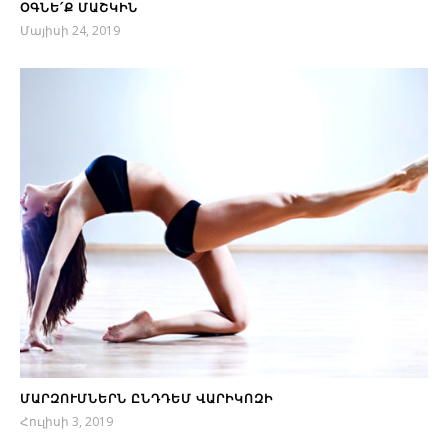
ՕԳՆԵ՛Ք ՄԱՇԿԻՆ
Մայիսի 24, 2019
ՄԱՐԶՈՒՄՆԵՐՆ ԸՆԴԴԵՄ ՎԱՐԻԿՈԶԻ
Հուլիսի 3, 2019