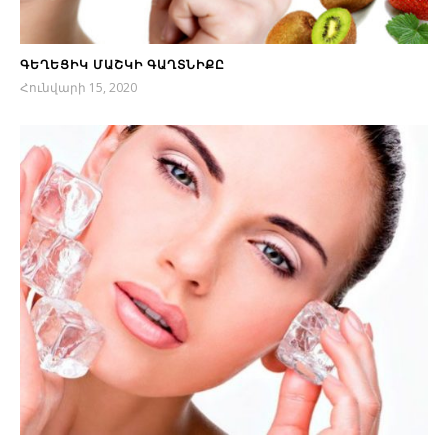
ԳԵՂԵՑԻԿ ՄԱՇԿԻ ԳԱՂՏՆԻՔԸ
Հունվարի 15, 2020