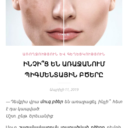
ԱՌՈՂՋՈՒԹՅՈՒՆ ԵՎ ԳԵՂԵՑԿՈՒԹՅՈՒՆ
ԻՆՉԻ՞Ց ԵՆ ԱՌԱՋԱՆՈՒՄ
ՊԻԳՄԵՆՏԱՅԻՆ ԲԾԵՐԸ
Ապրիլի 11, 2019
—
Դեմքիս վրա
մուգ
բծեր
են
առաջացել
,
ինչի՞
հետ
է
դա
կապված
:
Մշտ
.
ընթ
.
Երեւանից
:
Մուգ
շագանակագույն
տարածված
բծերը
դեմքի